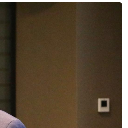
Контакт
Контакт
Листа на контакти
ти
Корисни линкови
Изјава за пристапност