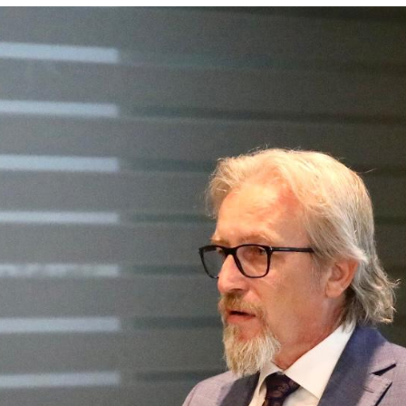
инвалидско осигурување
Регулатива
пензиското и инвалидското
Закони
ње на РСМ
Подзаконски акти
за социјално осигурување
Предлог закони и докумен
а права и услуги од
 пензиското и
ото осигурување
 од областа на пензиското
ското осигурување
аста на пензиското и
ото осигурување