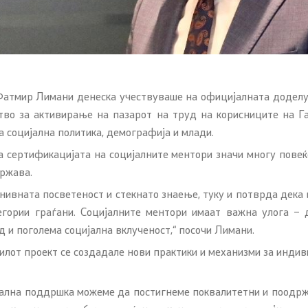
 Фатмир Лимани денеска учествуваше на официјалната доделув
ство за активирање на пазарот на труд на корисниците на Г
 социјална политика, демографија и млади.
а сертификацијата на социјалните ментори значи многу повеќ
држава.
нивната посветеност и стекнато знаење, туку и потврда дека 
егории граѓани. Социјалните ментори имаат важна улога –
д и поголема социјална вклученост,“ посочи Лимани.
илот проект се создадале нови практики и механизми за инди
нална поддршка можеме да постигнеме поквалитетни и поодржл