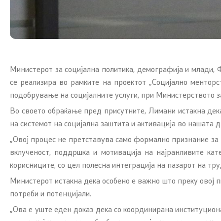
можности
ЧПП од областа на родовата
еднаквост
Министерот за социјална политика, демографија и млади,
се реализира во рамките на проектот „Социјално ментор
подобрување на социјалните услуги, при Министерството за
Во своето обраќање пред присутните, Лимани истакна дек
на системот на социјална заштита и активација во нашата 
„Овој процес не претставува само формално признание за 
вклученост, поддршка и мотивација на најранливите кат
корисниците, со цел полесна интеграција на пазарот на тру
Министерот истакна дека особено е важно што преку овој п
потреби и потенцијали.
„Ова е уште еден доказ дека со координирана институцио