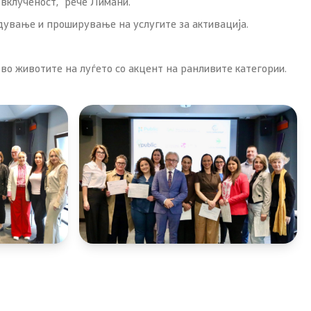
 вклученост,“ рече Лимани.
дување и проширување на услугите за активација.
во животите на луѓето со акцент на ранливите категории.