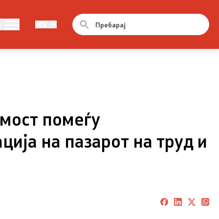
та
Демографија и млади
и
MK
тита
Демографија
Млади
 мост помеѓу
ција на пазарот на труд и
тита