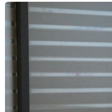
Еднакви можности
Пензиско и 
Родова еднаквост
Систем на 
осигурува
Превенција и заштита на жени
жртви на родово базирано насилство
Договори 
и семејно насилство
Регистар н
Недискриминација
областа на
инвалидск
Регулатива од областа на еднаквите
можности, недискриминацијата и од
Регулатива
областа на жени жртви на родово
и инвалид
базирано насилство и семејно
насилство
ЧПП од обл
инвалидск
Проекти од областа на еднаквите