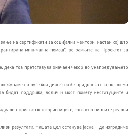
ање на сертификати за социјални ментори, настан кој што
арантирана минимална помош“, во рамките на Проектот за
Со еден клик до сите услуги
е, дека тоа претставува значаен чекор во унапредувањето
вложуваме во луѓе кои директно ќе придонесат за поголема
 да бидат поддршка, водич и мост помеѓу институциите и
видуален пристап кон корисниците, согласно нивните реални
иви резултати. Нашата цел останува јасна – да изградиме