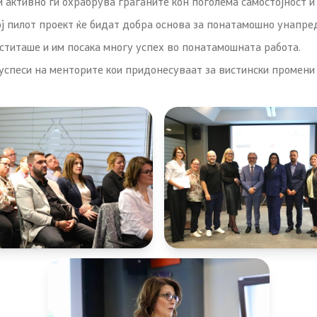
 и активно ги охрабрува граѓаните кон поголема самостојност и
ој пилот проект ќе бидат добра основа за понатамошно унапре
титаше и им посака многу успех во понатамошната работа.
успеси на менторите кои придонесуваат за вистински промени 