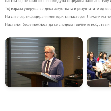
систем кој не само што обезбедува социјална заштита, туку
Тој изрази уверување дека искуствата и резултатите од ов
На сите сертифицирани ментори, министерот Лимани им чес
Настанот беше можност да се споделат личните искуства и 