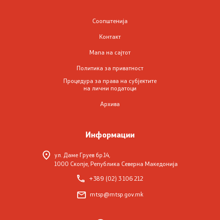
Систем на пензиското и инвалидското осигурување
Соопштенија
на РСМ
Контакт
Договори за социјално осигурување
Мапа на сајтот
Политика за приватност
Регистар на права и услуги од областа на пензиското
Процедура за права на субјектите
и инвалидското осигурување
на лични податоци
Архива
Регулатива од областа на пензиското и инвалидското
осигурување
Информации
ЧПП од областа на пензиското и инвалидското
ул. Даме Груев бр.14,
осигурување
1000 Скопје, Република Северна Македонија
+389 (02) 3 106 212
Регулатива
mtsp@mtsp.gov.mk
Закони