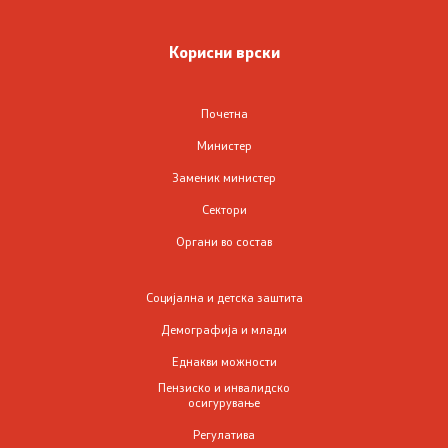
Родова еднаквост
Корисни врски
Превенција и заштита на жени жртви на родово
базирано насилство и семејно насилство
Почетна
Министер
Недискриминација
Заменик министер
Сектори
Регулатива од областа на еднаквите можности,
недискриминацијата и од областа на жени жртви на
Органи во состав
родово базирано насилство и семејно насилство
Социјална и детска заштита
Проекти од областа на еднаквите можности
Демографија и млади
ЧПП од областа на родовата еднаквост
Еднакви можности
Пензиско и инвалидско
осигурување
Пензиско и инвалидско осигурување
Регулатива