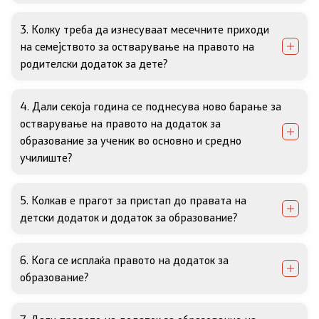
Односи со јавност
3. Колку треба да изнесуваат месечните приходи
на семејството за остварување на правото на
Соопштенија
родителски додаток за дете?
Медија центар
4. Дали секоја година се поднесува ново барање за
остварување на правото на додаток за
Слободен пристап до информации
образование за ученик во основно и среднo
училиште?
Јавни набавки
5. Колкав е прагот за пристап до правата на
Финансиска транспарентност
детски додаток и додаток за образование?
Огласи
6. Кога се исплаќа правото на додаток за
образование?
Социјална и детска заштита