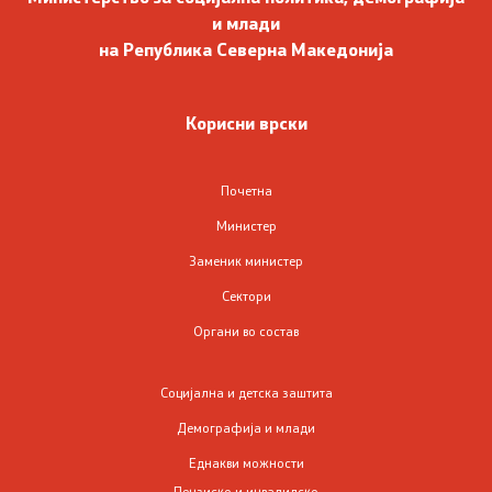
и млади
Со еден клик до сите услуги
на Република Северна Македонија
Корисни врски
Почетна
Министер
Заменик министер
Сектори
Органи во состав
Социјална и детска заштита
Демографија и млади
Еднакви можности
Пензиско и инвалидско