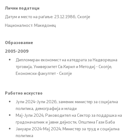
Социјална политика и заштита
Лични податоци
Заштита на децата и семејството
Датум и место на раѓање: 23.12.1986, Скопје
Националност: Македонец
Инспекциски надзор
Образование
Инклузија на Роми
2005-2009
Дипломиран економист на катедрата за Надворешна
Боречко - инвалидска заштита
трговија, Универзитет Св.Кирил и Методиј - Скопје,
Економски факултет - Скопје
Демографија и млади
Работно искуство
Демографија
Јули 2024-Јули 2026, заменик министер за социјална
политика, демографија и млади
Млади
Мај-Јули 2024, Раководител на Сектор за поддршка на
градоначалник и јавни дејности, Општина Гази Баба
Јануари 2024-Мај 2024, Министер за труд и социјална
Еднакви можности
политика