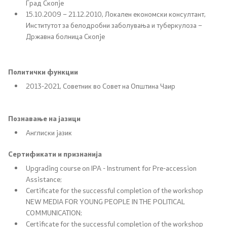
Град Скопје
15.10.2009 – 21.12.2010, Локален економски консултант,
Систем на пензиското и инвалидското осигурување
Институтот за белодробни заболувања и туберкулоза –
на РСМ
Државна болница Скопје
Договори за социјално осигурување
Политички функции
Регистар на права и услуги од областа на пензиското
2013-2021, Советник во Совет на Општина Чаир
и инвалидското осигурување
Регулатива од областа на пензиското и инвалидското
Познавање на јазици
осигурување
Англиски јазик
Сертификати и признанија
ЧПП од областа на пензиското и инвалидското
осигурување
Upgrading course on IPA - Instrument for Pre-accession
Assistance;
Certificate for the successful completion of the workshop
Регулатива
NEW MEDIA FOR YOUNG PEOPLE IN THE POLITICAL
COMMUNICATION;
Certificate for the successful completion of the workshop
Закони