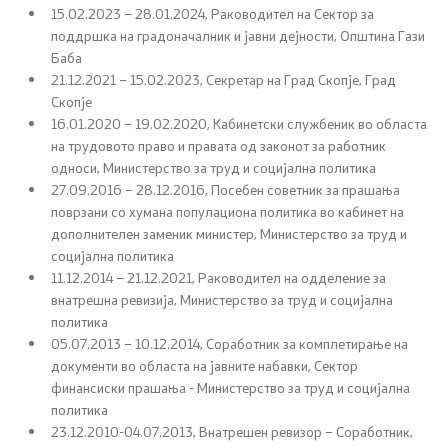
15.02.2023 – 28.01.2024, Раководител на Сектор за
поддршка на градоначалник и јавни дејности, Општина Гази
Родова еднаквост
Баба
21.12.2021 – 15.02.2023, Секретар на Град Скопје, Град
Превенција и заштита на жени жртви на родово
Скопје
базирано насилство и семејно насилство
16.01.2020 – 19.02.2020, Кабинетски службеник во областа
на трудовото право и правата од законот за работник
Недискриминација
односи, Министерство за труд и социјална политика
27.09.2016 – 28.12.2016, Посебен советник за прашања
поврзани со хумана популациона политика во кабинет на
Регулатива од областа на еднаквите можности,
дополнителен заменик министер, Министерство за труд и
недискриминацијата и од областа на жени жртви на
социјална политика
родово базирано насилство и семејно насилство
11.12.2014 – 21.12.2021, Раководител на одделение за
внатрешна ревизија, Министерство за труд и социјална
Проекти од областа на еднаквите можности
политика
05.07.2013 – 10.12.2014, Соработник за комплетирање на
ЧПП од областа на родовата еднаквост
документи во областа на јавните набавки, Сектор
финансиски прашања - Министерство за труд и социјална
политика
Пензиско и инвалидско осигурување
23.12.2010-04.07.2013, Внатрешен ревизор – Соработник,