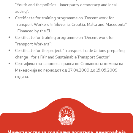
“Youth and the politics - inner party democracy and local
acting“;
Подзаконски акти
Certificate for training programme on “Decent work for
Transport Workers in Slovenia, Croatia, Malta and Macedonia“
Предлог закони и документи
- Financed by the EU;
Certificate for training programme on “Decent work for
Transport Workers“;
Контакт
Certificate for the project “Transport Trade Unions preparing
change - for a Fair and Sustainable Transport Sector“
Сертификат за завршена пракса во Стопанската комора на
Контакт
Македонија во периодот од 27.04.2009 до 15.05.2009
година.
Листа на контакти
Корисни линкови
Изјава за пристапност
Министерство за социјална политика, демографија