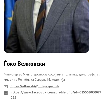
Односи со јавност
Соопштенија
Медија центар
Слободен пристап до информации
Јавни набавки
Ѓоко Велковски
Финансиска транспарентност
Министер во Министерство за социјална политика, демографија и
Огласи
млади на Република Северна Македонија
Gjoko.Velkovski@mtsp.gov.mk
https://www.facebook.com/profile.php?id=61555903967
Социјална и детска заштита
055