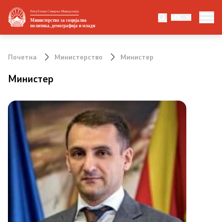
Република Северна Македонија
MK
Министерство
Министерство за социјална
политика, демографија и млади
За министерството
Почетна
Министерство
Министер
Министер
Министер
Заменик министер
Државен секретар
Организациона поставеност
Стратешки документи
Eвропски интеграции и меѓународна
соработка