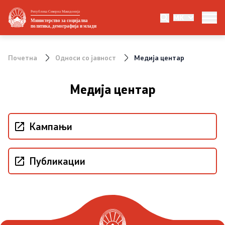
Република Северна Македонија
MK
Министерство
Министерство за социјална
политика, демографија и млади
За министерството
Почетна
Односи со јавност
Медија центар
Министер
Медија центар
Заменик министер
Државен секретар
Кампањи
Организациона поставеност
Публикации
Стратешки документи
Eвропски интеграции и меѓународна
соработка