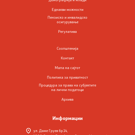
Социјална политика и заштита
Еднакви можности
Заштита на децата и семејството
Пензиско и инвалидско
осигурување
Инспекциски надзор
Регулатива
Инклузија на Роми
Соопштенија
Контакт
Боречко - инвалидска заштита
Мапа на сајтот
Политика за приватност
Демографија и млади
Процедура за права на субјектите
на лични податоци
Демографија
Архива
Млади
Информации
ул. Даме Груев бр.14,
Еднакви можности