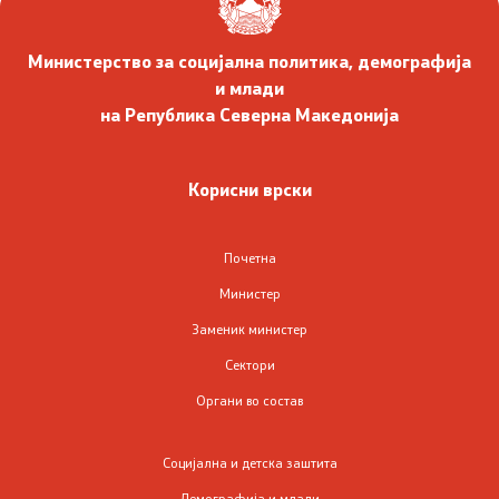
Односи со јавност
Министерство за социјална политика, демографија
и млади
Соопштенија
на Република Северна Македонија
Медија центар
Корисни врски
Слободен пристап до информации
Јавни набавки
Почетна
Министер
Финансиска транспарентност
Заменик министер
Сектори
Огласи
Органи во состав
Социјална и детска заштита
Социјална и детска заштита
Демографија и млади