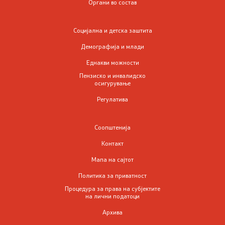
Органи во состав
Родова еднаквост
Социјална и детска заштита
Превенција и заштита на жени жртви на родово
Демографија и млади
базирано насилство и семејно насилство
Еднакви можности
Пензиско и инвалидско
Недискриминација
осигурување
Регулатива
Регулатива од областа на еднаквите можности,
недискриминацијата и од областа на жени жртви на
Соопштенија
родово базирано насилство и семејно насилство
Контакт
Проекти од областа на еднаквите можности
Мапа на сајтот
Политика за приватност
ЧПП од областа на родовата еднаквост
Процедура за права на субјектите
на лични податоци
Архива
Пензиско и инвалидско осигурување