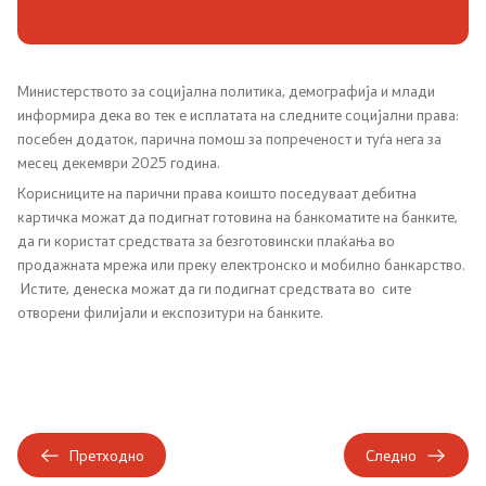
Односи со јавност
Соопштенија
Министерството за социјална политика, демографија и млади
информира дека во тек е исплатата на следните социјални права:
посебен додаток, парична помош за попреченост и туѓа нега за
Медија центар
месец декември 2025 година.
Корисниците на парични права коишто поседуваат дебитна
Слободен пристап до информации
картичка можат да подигнат готовина на банкоматите на банките,
да ги користат средствата за безготовински плаќања во
Јавни набавки
продажната мрежа или преку електронско и мобилно банкарство.
Истите, денеска можат да ги подигнат средствата во сите
Финансиска транспарентност
отворени филијали и експозитури на банките.
Огласи
Социјална и детска заштита
Претходно
Следно