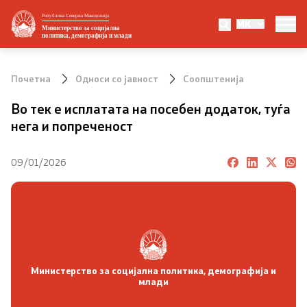
Република Северна Македонија
MK
Министерство
Министерство за социјална
политика, демографија и млади
За министерството
Почетна
Односи со јавност
Соопштенија
Министер
Во тек е исплатата на посебен додаток, туѓа
нега и попреченост
Заменик министер
09/01/2026
Државен секретар
Организациона поставеност
Стратешки документи
Eвропски интеграции и меѓународна
Министерство за социјална политика, демографија и
соработка
млади