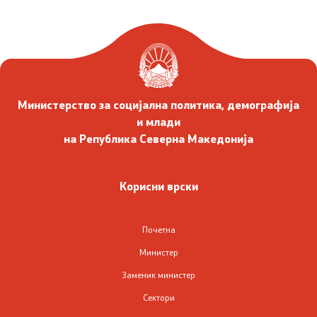
Социјална политика и заштита
Заштита на децата и семејството
Инспекциски надзор
Министерство за социјална политика, демографија
Инклузија на Роми
и млади
на Република Северна Македонија
Боречко - инвалидска заштита
Корисни врски
Демографија и млади
Демографија
Почетна
Министер
Млади
Заменик министер
Сектори
Еднакви можности