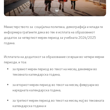
Односи со јавност
Соопштенија
Министерството за социјална политика, демографија и млади ги
информира граѓаните дека во тек е исплата на образовниот
Медија центар
додаток за четвртиот мерен период за учебната 2024/2025
година.
Слободен пристап до информации
Исплатата на додатокот за образование се врши во четири мерни
Јавни набавки
периоди, и тоа:
за првиот мерен период во текот на месец декември во
Финансиска транспарентност
тековната календарска година,
Огласи
за вториот мерен период во текот на месец февруари во
наредната календарска година,
Социјална и детска заштита
за третиот мерен период во текот на месец мај во тековната
календарска година и