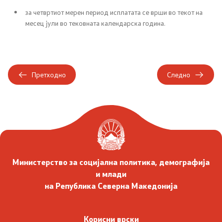
Социјална политика и заштита
за четвртиот мерен период исплатата се врши во текот на
месец јули во тековната календарска година.
Заштита на децата и семејството
Инспекциски надзор
Претходно
Следно
Инклузија на Роми
Боречко - инвалидска заштита
Демографија и млади
Демографија
Министерство за социјална политика, демографија
и млади
Млади
на Република Северна Македонија
Еднакви можности
Корисни врски