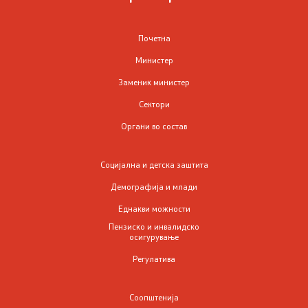
Родова еднаквост
Почетна
Министер
Превенција и заштита на жени жртви на родово
базирано насилство и семејно насилство
Заменик министер
Сектори
Недискриминација
Органи во состав
Регулатива од областа на еднаквите можности,
недискриминацијата и од областа на жени жртви на
Социјална и детска заштита
родово базирано насилство и семејно насилство
Демографија и млади
Еднакви можности
Проекти од областа на еднаквите можности
Пензиско и инвалидско
осигурување
ЧПП од областа на родовата еднаквост
Регулатива
Пензиско и инвалидско осигурување
Соопштенија