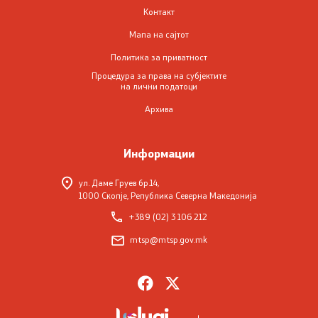
Контакт
Систем на пензиското и инвалидското осигурување
Мапа на сајтот
на РСМ
Политика за приватност
Договори за социјално осигурување
Процедура за права на субјектите
на лични податоци
Архива
Регистар на права и услуги од областа на пензиското
и инвалидското осигурување
Информации
Регулатива од областа на пензиското и инвалидското
осигурување
ул. Даме Груев бр.14,
1000 Скопје, Република Северна Македонија
ЧПП од областа на пензиското и инвалидското
+389 (02) 3 106 212
осигурување
mtsp@mtsp.gov.mk
Регулатива
Закони