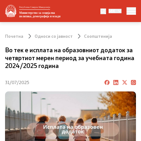
Република Северна Македонија
MK
Министерство
Министерство за социјална
политика, демографија и млади
За министерството
Почетна
Односи со јавност
Соопштенија
Министер
Во тек е исплата на образовниот додаток за
четвртиот мерен период за учебната година
Заменик министер
2024/2025 година
Државен секретар
31/07/2025
Организациона поставеност
Стратешки документи
Eвропски интеграции и меѓународна
соработка