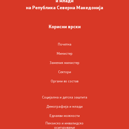
и млади
на Република Северна Македонија
Подзаконски акти
Корисни врски
Предлог закони и документи
Почетна
Контакт
Министер
Контакт
Заменик министер
Сектори
Листа на контакти
Органи во состав
Корисни линкови
Социјална и детска заштита
Изјава за пристапност
Демографија и млади
Еднакви можности
Пензиско и инвалидско
осигурување