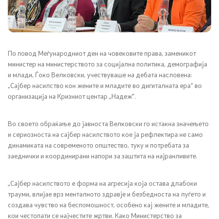
Односи со јавност
Соопштенија
По повод Меѓународниот ден на човековите права, заменикот
министер на министерството за социјална политика, демографија
Медија центар
и млади, Ѓоко Велковски, учествуваше на дебата насловена:
„Сајбер насилство кон жените и младите во дигиталната ера“ во
Слободен пристап до информации
организација на Кризниот центар „Надеж".
Јавни набавки
Во своето обраќање до јавноста Велковски го истакна значењето
и сериозноста на сајбер насилството кое ја рефлектира не само
Финансиска транспарентност
динамиката на современото општество, туку и потребата за
заеднички и координирани напори за заштита на најранливите.
Огласи
„Сајбер насилството е форма на агресија која остава длабоки
трауми, влијае врз менталното здравје и безбедноста на луѓето и
Социјална и детска заштита
создава чувство на беспомошност, особено кај жените и младите,
кои честопати се најчестите жртви. Како Министерство за