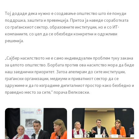
Родова еднаквост
Тој додаде дека нужно е создавање општество што ќе понуди
поддршка, заштита и превенција. Притоа ја наведе соработката
со граѓанскиот сектор, образовните институции, но и со ИТ-
Превенција и заштита на жени жртви на родово
компаниите, со цел да се обезбеди конкретни и одржливи
базирано насилство и семејно насилство
решенија.
Недискриминација
„Сајбер насилството не е само индивидуален проблем туку закана
за целото општество. Борбата против ова насилство мора да биде
Регулатива од областа на еднаквите можности,
наш заеднички приоритет. Затоа апелирам до сите институции,
недискриминацијата и од областа на жени жртви на
граѓански организации, медиуми и приватниот сектор да се
родово базирано насилство и семејно насилство
здружиме и да го изградиме дигиталниот простор како безбедно и
праведно место за сите,“ порача Велковски.
Проекти од областа на еднаквите можности
ЧПП од областа на родовата еднаквост
Пензиско и инвалидско осигурување