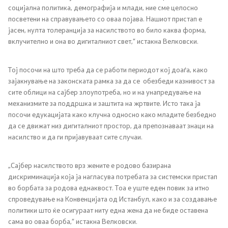
Социјална политика и заштита
социјална политика, демографија и млади, ние сме целосно
посветени на справувањето со оваа појава. Нашиот пристап е
Заштита на децата и семејството
јасен, нулта толеранција за насилството во било каква форма,
вклучително и она во дигиталниот свет,“ истакна Велковски.
Инспекциски надзор
Тој посочи на што треба да се работи периодот кој доаѓа, како
Инклузија на Роми
зајакнување на законската рамка за да се обезбеди казнивост за
сите облици на сајбер злоупотреба, но и на унапредување на
Боречко - инвалидска заштита
механизмите за поддршка и заштита на жртвите. Исто така ја
посочи едукацијата како клучна односно како младите безбедно
да се движат низ дигиталниот простор, да препознаваат знаци на
Демографија и млади
насилство и да ги пријавуваат сите случаи.
Демографија
„Сајбер насилството врз жените е родово базирана
дискриминација која ја нагласува потребата за системски пристап
во борбата за родова еднаквост. Тоа е уште еден повик за итно
Млади
спроведување на Конвенцијата од Истанбул, како и за создавање
политики што ќе осигураат ниту една жена да не биде оставена
сама во оваа борба,“ истакна Велковски.
Еднакви можности