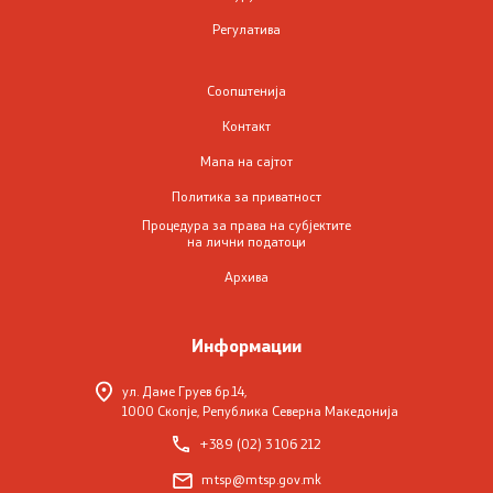
Регулатива
Со еден клик до сите услуги
Соопштенија
Контакт
Мапа на сајтот
Политика за приватност
Процедура за права на субјектите
на лични податоци
Архива
Информации
ул. Даме Груев бр.14,
1000 Скопје, Република Северна Македонија
+389 (02) 3 106 212
mtsp@mtsp.gov.mk