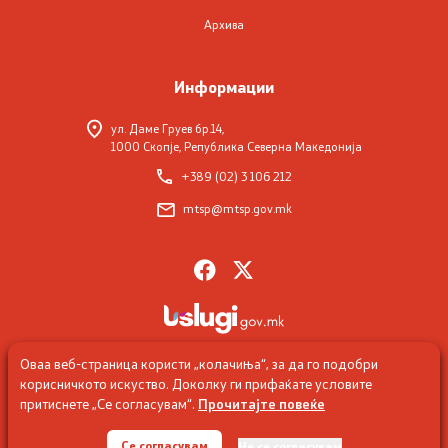
Архива
Подзаконски акти
Информации
Предлог закони и документи
ул. Даме Груев бр.14,
1000 Скопје, Република Северна Македонија
Контакт
+389 (02) 3 106 212
mtsp@mtsp.gov.mk
Контакт
Листа на контакти
Корисни линкови
Оваа веб-страница користи „колачиња“, за да го подобри
Изјава за пристапност
корисничкото искуство. Доколку ги прифаќате условите
притиснете „Се согласувам“.
Прочитајте повеќе
© 2026 Министерство за социјална политика, демографија и
млади
Се согласувам
Не се согласувам