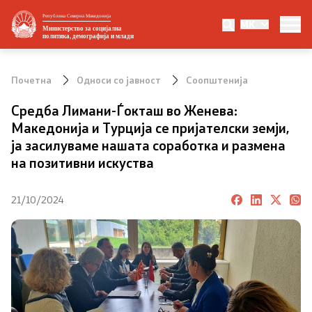
Република Северна Македонија
MK
Министерство
Министерство за социјална
политика, демографија и млади
За министерството
Почетна
Односи со јавност
Соопштенија
Министер
Средба Лимани-Ѓокташ во Женева:
Македонија и Турција се пријателски земји,
Заменик министер
ја засилуваме нашата соработка и размена
на позитивни искуства
Државен секретар
21/10/2024
Организациона поставеност
Стратешки документи
Eвропски интеграции и меѓународна
соработка