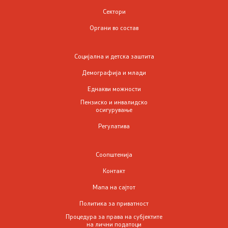
Сектори
Систем на пензиското и инвалидското осигурување
Органи во состав
на РСМ
Договори за социјално осигурување
Социјална и детска заштита
Демографија и млади
Регистар на права и услуги од областа на пензиското
Еднакви можности
и инвалидското осигурување
Пензиско и инвалидско
осигурување
Регулатива од областа на пензиското и инвалидското
Регулатива
осигурување
ЧПП од областа на пензиското и инвалидското
Соопштенија
осигурување
Контакт
Мапа на сајтот
Регулатива
Политика за приватност
Процедура за права на субјектите
на лични податоци
Закони