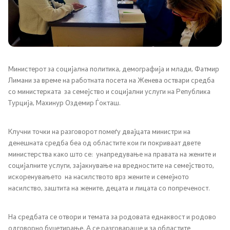
Односи со јавност
Соопштенија
Медија центар
Министерот за социјална политика, демографија и млади, Фатмир
Лимани за време на работната посета на Женева оствари средба
со министерката за семејство и социјални услуги на Република
Слободен пристап до информации
Турција, Махинур Оздемир Ѓокташ.
Јавни набавки
Клучни точки на разговорот помеѓу двајцата министри на
денешната средба беа од областите кои ги покриваат двете
Финансиска транспарентност
министерства како што се: унапредување на правата на жените и
социјалните услуги, зајакнување на вредностите на семејството,
Огласи
искоренувањето на насилството врз жените и семејното
насилство, заштита на жените, децата и лицата со попреченост.
Социјална и детска заштита
На средбата се отвори и темата за родовата еднаквост и родово
одговорно буџетирање. А се разговараше и за областите