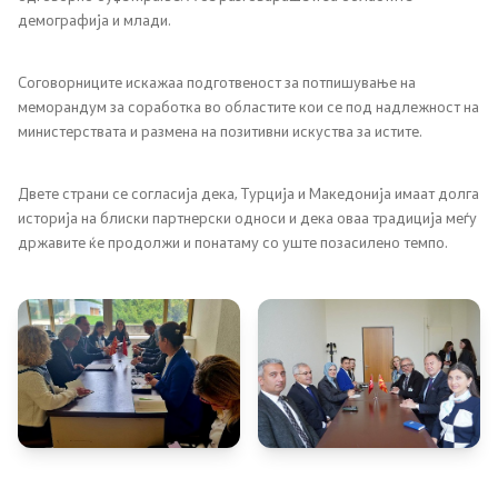
Социјална политика и заштита
демографија и млади.
Заштита на децата и семејството
Соговорниците искажаа подготвеност за потпишување на
меморандум за соработка во областите кои се под надлежност на
Инспекциски надзор
министерствата и размена на позитивни искуства за истите.
Инклузија на Роми
Двете страни се согласија дека, Турција и Македонија имаат долга
историја на блиски партнерски односи и дека оваа традиција меѓу
Боречко - инвалидска заштита
државите ќе продолжи и понатаму со уште позасилено темпо.
Демографија и млади
Демографија
Млади
Еднакви можности