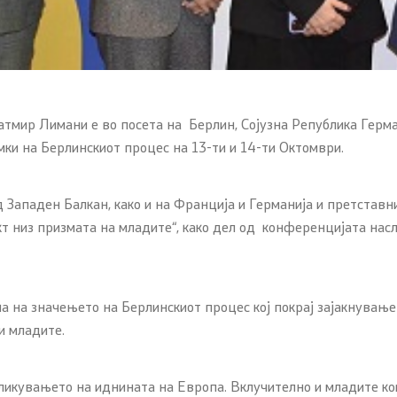
атмир Лимани е во посета на Берлин, Сојузна Република Герма
мки на Берлинскиот процес на 13-ти и 14-ти Октомври.
 Западен Балкан, како и на Франција и Германија и претстав
т низ призмата на младите“, како дел од конференцијата насл
на на значењето на Берлинскиот процес кој покрај зајакнување
и младите.
икувањето на иднината на Европа. Вклучително и младите кои 