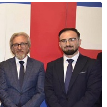
Контакт
Контакт
Листа на контакти
ти
Корисни линкови
Изјава за пристапност