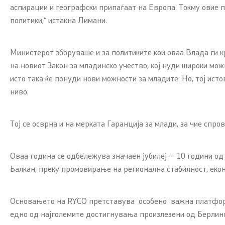
аспирации и географски припаѓаат на Европа. Токму овие 
политики,“ истакна Лимани.
Министерот зборуваше и за политиките кои оваа Влада ги кр
на новиот Закон за младинско учество, кој нуди широки мож
исто така ќе понуди нови можности за младите. Но, тој ис
ниво.
Тој се осврна и на мерката Гаранција за млади, за чие сп
Оваа година се одбележува значаен јубилеј — 10 години од
Балкан, преку промовирање на регионална стабилност, екон
Основањето на RYCO претставува особено важна платформа
едно од најголемите достигнувања произлезени од Берлинс