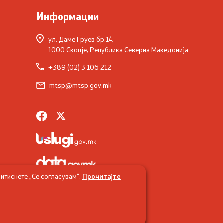
Информации
ул. Даме Груев бр.14,
1000 Скопје, Република Северна Македонија
+389 (02) 3 106 212
mtsp@mtsp.gov.mk
итиснете „Се согласувам“.
Прочитајте