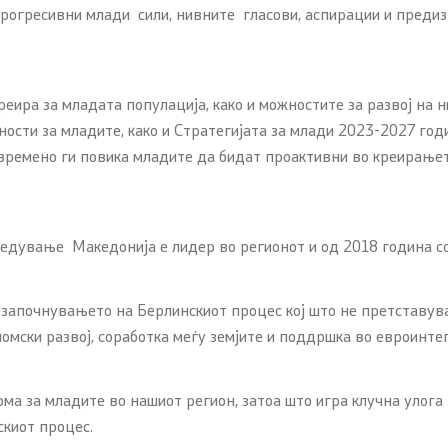
прогресивни млади сили, нивните гласови, аспирации и преди
еира за младата популација, како и можностите за развој на н
ности за младите, како и Стратегијата за млади 2023-2027 год
товремено ги повика младите да бидат проактивни во креирањет
роведување Македонија е лидер во регионот и од 2018 година с
 започнувањето на Берлинскиот процес кој што не претставува
омски развој, соработка меѓу земјите и поддршка во евроинте
 за младите во нашиот регион, затоа што игра клучна улога
киот процес.