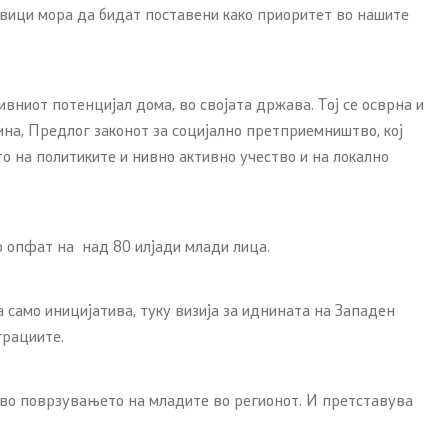
звици мора да бидат поставени како приоритет во нашите
ивниот потенцијал дома, во својата држава. Тој се осврна и
ина, Предлог законот за социјално претприемништво, кој
о на политиките и нивно активно учество и на локално
о опфат на над 80 илјади млади лица.
 само иницијатива, туку визија за иднината на Западен
грациите.
 во поврзувањето на младите во регионот. И претставува