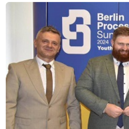
Еднакви можности
Пензиско и 
Родова еднаквост
Систем на 
осигурува
Превенција и заштита на жени
жртви на родово базирано насилство
Договори 
и семејно насилство
Регистар н
Недискриминација
областа на
инвалидск
Регулатива од областа на еднаквите
можности, недискриминацијата и од
Регулатива
областа на жени жртви на родово
и инвалид
базирано насилство и семејно
насилство
ЧПП од обл
инвалидск
Проекти од областа на еднаквите