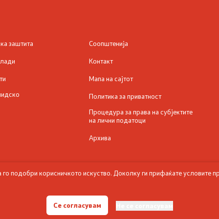
ска заштита
Соопштенија
млади
Контакт
ти
Мапа на сајтот
лидско
Политика за приватност
Процедура за права на субјектите
на лични податоци
Архива
а го подобри корисничкото искуство. Доколку ги прифаќате условите пр
© 2026 Министерство за социјална политика, демографија и млади
Се согласувам
Не се согласувам
Сите права задржани