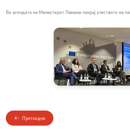
Во агендата на Министерот Лимани покрај учеството на пан
Претходно