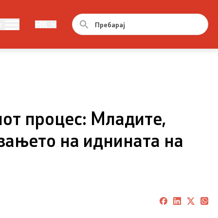
та
Демографија и млади
и
MK
тита
Демографија
Млади
от процес: Младите,
вањето на иднината на
тита