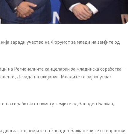
нија заради учество на Форумот за млади на земјите од
Со еден клик до сите услуги
ници на Регионалните канцеларии за младинска соработка –
овена: „Декада на влијание: Младите го зајакнуваат
то на соработката помеѓу земјите од Западен Балкан,
доаѓаат од земјите на Западен Балкан кои се со европски