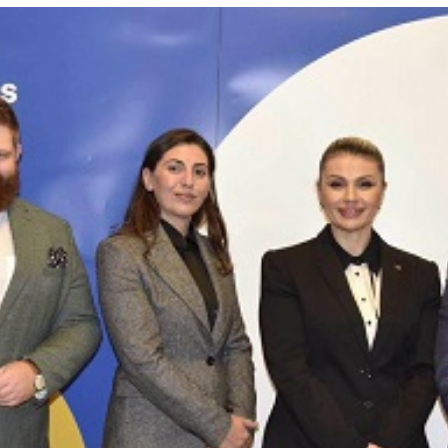
инвалидско осигурување
Регулатива
пензиското и инвалидското
Закони
ње на РСМ
Подзаконски акти
за социјално осигурување
Предлог закони и докумен
а права и услуги од
 пензиското и
ото осигурување
 од областа на пензиското
ското осигурување
аста на пензиското и
ото осигурување