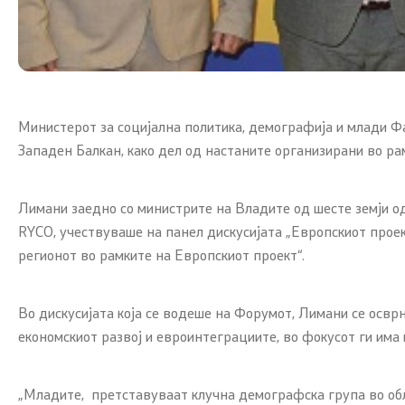
можности
ЧПП од областа на родовата
еднаквост
Министерот за социјална политика, демографија и млади Ф
Западен Балкан, како дел од настаните организирани во ра
Лимани заедно со министрите на Владите од шесте земји од
RYCO, учествуваше на панел дискусијата „Европскиот проек
регионот во рамките на Европскиот проект“.
Во дискусијата која се водеше на Форумот, Лимани се освр
економскиот развој и евроинтеграциите, во фокусот ги има 
„Младите, претставуваат клучна демографска група во обл