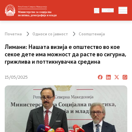
Република Северна Македонија
MK
Министерство
Министерство за социјална
политика, демографија и млади
За министерството
Почетна
Односи со јавност
Соопштенија
Министер
Лимани: Нашата визија е општество во кое
секое дете има можност да расте во сигурна,
Заменик министер
грижлива и поттикнувачка средина
Државен секретар
15/05/2025
Организациона поставеност
Стратешки документи
Eвропски интеграции и меѓународна
соработка