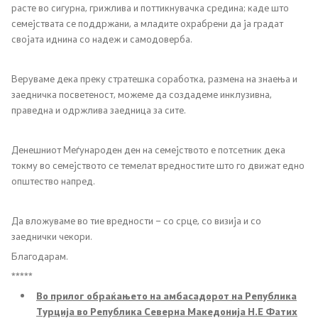
расте во сигурна, грижлива и поттикнувачка средина; каде што
Систем на пензиското и инвалидското осигурување
семејствата се поддржани, а младите охрабрени да ја градат
својата иднина со надеж и самодоверба.
на РСМ
Договори за социјално осигурување
Веруваме дека преку стратешка соработка, размена на знаења и
заедничка посветеност, можеме да создадеме инклузивна,
праведна и одржлива заедница за сите.
Регистар на права и услуги од областа на пензиското
и инвалидското осигурување
Денешниот Меѓународен ден на семејството е потсетник дека
Регулатива од областа на пензиското и инвалидското
токму во семејството се темелат вредностите што го движат едно
осигурување
општество напред.
ЧПП од областа на пензиското и инвалидското
Да вложуваме во тие вредности – со срце, со визија и со
осигурување
заеднички чекори.
Благодарам.
*****
Регулатива
Во прилог обраќањето на амбасадорот на Република
Турција во Република Северна Македонија Н.Е Фатих
Закони