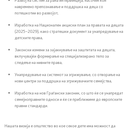
Развој на систем за рана интервенција, насочен кон
навремено препознавање и поддршка на деца со
Родова еднаквост
потешкотии во развојот,
Изработка на Национален акциски план за правата на децата
Превенција и заштита на жени жртви на родово
(2025–2029), како стратешки документ за унапредување на
базирано насилство и семејно насилство
детските права,
Недискриминација
Законски измени за зајакнување на заштитата на децата,
вклучувајќи формирање на специјализирано тело за
Регулатива од областа на еднаквите можности,
следење на нивните права,
недискриминацијата и од областа на жени жртви на
Унапредување на системот за згрижување, со отворање на
родово базирано насилство и семејно насилство
нови центри за поддршка на згрижувачките семејства,
Проекти од областа на еднаквите можности
Изработка на нов Граѓански законик, со што ќе се унапредат
семејноправните односи и ќе се приближиме до европските
ЧПП од областа на родовата еднаквост
правни стандарди.
Пензиско и инвалидско осигурување
Нашата визија е општество во кое секое дете има можност да