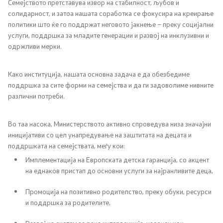
Социјална политика и заштита
Семејството претставува извор на стабилност, љубов и
солидарност, и затоа нашата соработка се фокусира на креирање
политики што ќе го поддржат неговото јакнење – преку социјални
Заштита на децата и семејството
услуги, поддршка за младите генерации и развој на инклузивни и
одржливи мерки.
Инспекциски надзор
Како институција, нашата основна задача е да обезбедиме
Инклузија на Роми
поддршка за сите форми на семејства и да ги задоволиме нивните
различни потреби.
Боречко - инвалидска заштита
Во таа насока, Министерството активно спроведува низа значајни
Демографија и млади
иницијативи со цел унапредување на заштитата на децата и
поддршката на семејствата, меѓу кои:
Демографија
Имплементација на Европската детска гаранција, со акцент
на еднаков пристап до основни услуги за најранливите деца,
Млади
Промоција на позитивно родителство, преку обуки, ресурси
и поддршка за родителите,
Еднакви можности