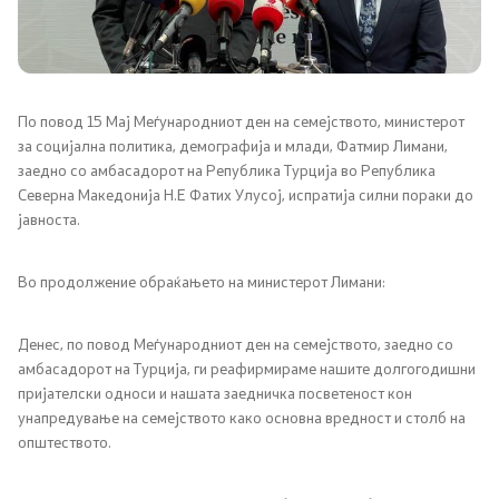
Односи со јавност
Соопштенија
По повод 15 Мај Меѓународниот ден на семејството, министерот
за социјална политика, демографија и млади, Фатмир Лимани,
Медија центар
заедно со амбасадорот на Република Турција во Република
Северна Македонија Н.Е Фатих Улусој, испратија силни пораки до
Слободен пристап до информации
јавноста.
Јавни набавки
Во продолжение обраќањето на министерот Лимани:
Финансиска транспарентност
Денес, по повод Меѓународниот ден на семејството, заедно со
амбасадорот на Турција, ги реафирмираме нашите долгогодишни
Огласи
пријателски односи и нашата заедничка посветеност кон
унапредување на семејството како основна вредност и столб на
општеството.
Социјална и детска заштита