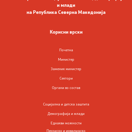
и млади
Со еден клик до сите услуги
на Република Северна Македонија
Корисни врски
Почетна
Министер
Заменик министер
Сектори
Органи во состав
Социјална и детска заштита
Демографија и млади
Еднакви можности
Пензиско и инвалидско