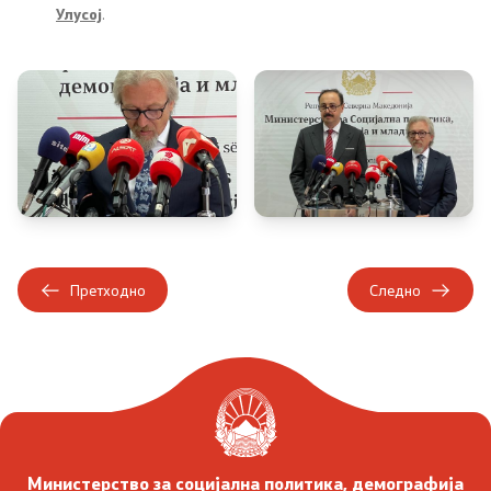
Улусој
.
Подзаконски акти
Предлог закони и документи
Контакт
Контакт
Претходно
Следно
Листа на контакти
Корисни линкови
Изјава за пристапност
Министерство за социјална политика, демографија