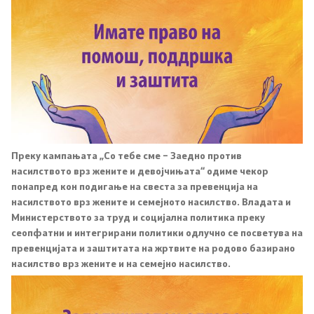
Систем на пензиското и инвалидското осигурување
на РСМ
Договори за социјално осигурување
Регистар на права и услуги од областа на пензиското
и инвалидското осигурување
Преку кампањата „Со тебе сме – Заедно против
Регулатива од областа на пензиското и инвалидското
насилството врз жените и девојчињата“ одиме чекор
осигурување
понапред кон подигање на свеста за превенција на
насилството врз жените и семејното насилство. Владата и
ЧПП од областа на пензиското и инвалидското
Министерството за труд и социјална политика преку
осигурување
сеопфатни и интегрирани политики одлучно се посветува на
превенцијата и заштитата на жртвите на родово базирано
насилство врз жените и на семејно насилство.
Регулатива
Закони