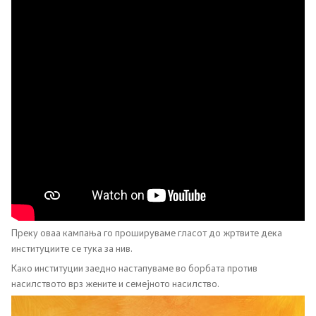
Родова еднаквост
Превенција и заштита на жени жртви на родово
базирано насилство и семејно насилство
Недискриминација
Регулатива од областа на еднаквите можности,
недискриминацијата и од областа на жени жртви на
родово базирано насилство и семејно насилство
Проекти од областа на еднаквите можности
Преку оваа кампања го прошируваме гласот до жртвите дека
институциите се тука за нив.
ЧПП од областа на родовата еднаквост
Како институции заедно настапуваме во борбата против
насилството врз жените и семејното насилство.
Пензиско и инвалидско осигурување