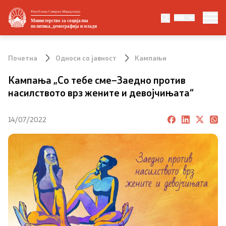
Република Северна Македонија
MK
Министерство
Министерство за социјална
политика, демографија и млади
За министерството
Почетна
Односи со јавност
Кампањи
Министер
Кампања „Со тебе сме–Заедно против
насилството врз жените и девојчињата“
Заменик министер
14/07/2022
Државен секретар
Организациона поставеност
Стратешки документи
Eвропски интеграции и меѓународна
соработка