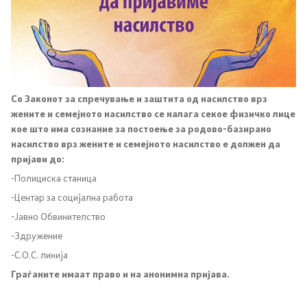
Со Законот за спречување и заштита од насилство врз
жените и семејното насилство се налага секое физичко лице
кое што има сознание за постоење за родово-базирано
насилство врз жените и семејното насилство е должен да
пријави до:
-Полициска станица
-Центар за социјална работа
-Јавно Обвинителство
-Здружение
-С.О.С. линија
Граѓаните имаат право и на анонимна пријава.