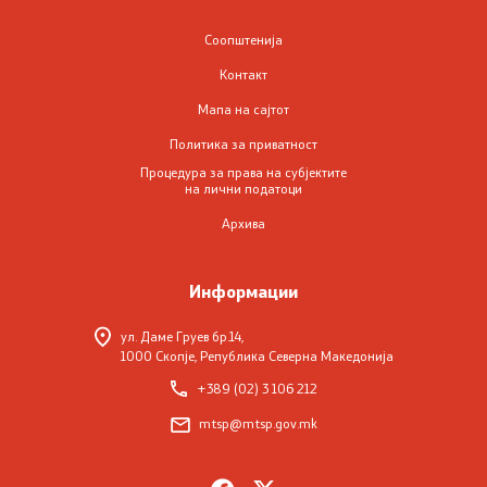
Соопштенија
Контакт
Мапа на сајтот
Политика за приватност
Процедура за права на субјектите
на лични податоци
Архива
Информации
ул. Даме Груев бр.14,
1000 Скопје, Република Северна Македонија
+389 (02) 3 106 212
mtsp@mtsp.gov.mk