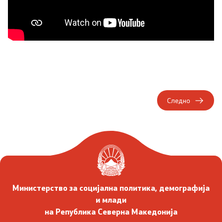
Следно
Министерство за социјална политика, демографија
и млади
на Република Северна Македонија