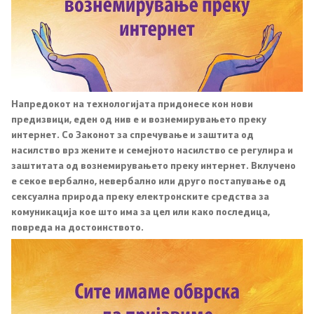
Со еден клик до сите услуги
Напредокот на технологијата придонесе кон нови
предизвици, еден од нив е и вознемирувањето преку
интернет. Со Законот за спречување и заштита од
насилство врз жените и семејното насилство се регулира и
заштитата од вознемирувањето преку интернет. Вклучено
е секое вербално, невербално или друго постапување од
сексуална природа преку електронските средства за
комуникација кое што има за цел или како последица,
повреда на достоинството.