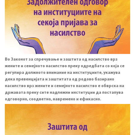
Подзаконски акти
Предлог закони и документи
Контакт
Во Законот за спречување и заштита од насилство врз
Контакт
жените и семејното насилство преку одредбата со која се
регулира должното внимание на институциите, укажува
дека превенцијата и заштитата од родово базирано
Листа на контакти
насилство врз жените и семејното насилство е обврска на
државата преку сите надлежни институции да постапува
Корисни линкови
одговорно, соодветно, навремено и ефикасно.
Изјава за пристапност