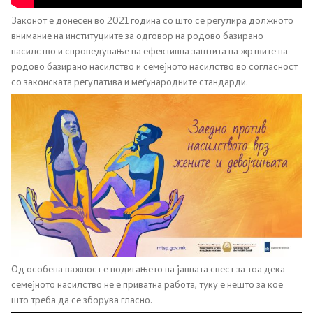
Социјална политика и заштита
Законот е донесен во 2021 година со што се регулира должното
внимание на институциите за одговор на родово базирано
Заштита на децата и семејството
насилство и спроведување на ефективна заштита на жртвите на
родово базирано насилство и семејното насилство во согласност
Инспекциски надзор
со законската регулатива и меѓународните стандарди.
Инклузија на Роми
Боречко - инвалидска заштита
Демографија и млади
Демографија
Млади
Од особена важност е подигањето на јавната свест за тоа дека
семејното насилство не е приватна работа, туку е нешто за кое
што треба да се зборува гласно.
Еднакви можности