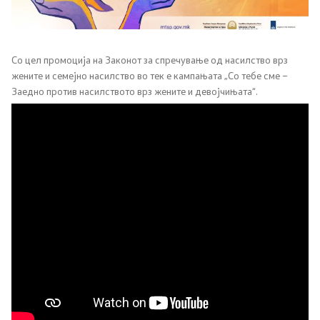
Односи со јавност
Соопштенија
Со цел промоција на Законот за спречување од насилство врз
жените и семејно насилство во тек е кампањата „Со тебе сме –
Заедно против насилството врз жените и девојчињата“.
Медија центар
Слободен пристап до информации
Јавни набавки
Финансиска транспарентност
Огласи
Социјална и детска заштита